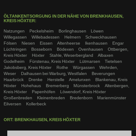
ÖLTANKENTSORGUNG IN DER NÄHE VON BRENKHAUSEN,
KREIS HÖXTER:
Natzungen
Peckelsheim
Borlinghausen
Löwen
Willegassen
Willebadessen
Helmern
Schweckhausen
Fölsen
Niesen
Eissen
Altenheerse
Ikenhausen
Engar
Lüchtringen
Bosseborn
Bödexen
Ovenhausen
Ottbergen,
Kreis Höxter
Höxter
Stahle, Weserbergland
Albaxen
Godelheim
Fürstenau, Kreis Höxter
Lütmarsen
Tietelsen
Jakobsberg, Kreis Höxter
Rothe
Würgassen
Wehrden,
Weser
Dalhausen bei Warburg, Westfalen
Beverungen
Haarbrück
Drenke
Herstelle
Amelunxen
Blankenau, Kreis
Höxter
Hohehaus
Bremerberg
Münsterbrock
Altenbergen,
Kreis Höxter
Papenhöfen
Löwendorf, Kreis Höxter
Großenbreden
Kleinenbreden
Bredenborn
Marienmünster
Eilversen
Kollerbeck
ORT: BRENKHAUSEN, KREIS HÖXTER