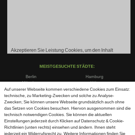
Akzeptieren Sie Leistung Cookies, um den Inhalt
anzuzeigen.
MEISTGESUCHTE STÄDTE:
Berlin
Hamburg
München
Köln
Frankfurt am Main
Stuttgart
Auf unserer Webseite kommen verschiedene Cookies zum Einsatz:
Düsseldorf
Dortmund
technische, zu Marketing-Zwecken und solche zu Analyse-
Essen
Bremen
Zwecken; Sie können unsere Webseite grundsätzlich auch ohne
Dresden
Leipzig
das Setzen von Cookies besuchen. Hiervon ausgenommen sind die
Hannover
Nürnberg
technisch notwendigen Cookies. Sie können die aktuellen
Duisburg
Bochum
Einstellungen jederzeit durch Klicken auf Datenschutz & Cookie-
Wuppertal
Bielefeld
Richtlinien (unten rechts) einsehen und ändern. Ihnen steht
Bonn
Münster
jederzeit ein Widerrufsrecht zu. Weitere Informationen finden Sie