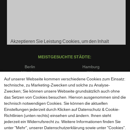
Akzeptieren Sie Leistung Cookies, um den Inhalt
anzuzeigen.
MEISTGESUCHTE STÄDTE:
Berlin
Hamburg
München
Köln
Frankfurt am Main
Stuttgart
Auf unserer Webseite kommen verschiedene Cookies zum Einsatz:
Düsseldorf
Dortmund
technische, zu Marketing-Zwecken und solche zu Analyse-
Essen
Bremen
Zwecken; Sie können unsere Webseite grundsätzlich auch ohne
Dresden
Leipzig
das Setzen von Cookies besuchen. Hiervon ausgenommen sind die
Hannover
Nürnberg
technisch notwendigen Cookies. Sie können die aktuellen
Duisburg
Bochum
Einstellungen jederzeit durch Klicken auf Datenschutz & Cookie-
Wuppertal
Bielefeld
Richtlinien (unten rechts) einsehen und ändern. Ihnen steht
Bonn
Münster
jederzeit ein Widerrufsrecht zu. Weitere Informationen finden Sie
unter "Mehr", unserer Datenschutzerklärung sowie unter "Cookies".