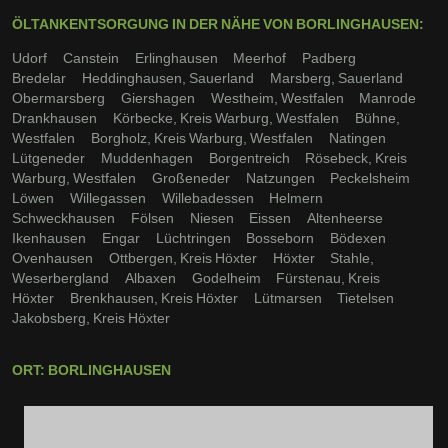
ÖLTANKENTSORGUNG IN DER NÄHE VON BORLINGHAUSEN:
Udorf
Canstein
Erlinghausen
Meerhof
Padberg
Bredelar
Heddinghausen, Sauerland
Marsberg, Sauerland
Obermarsberg
Giershagen
Westheim, Westfalen
Manrode
Drankhausen
Körbecke, Kreis Warburg, Westfalen
Bühne,
Westfalen
Borgholz, Kreis Warburg, Westfalen
Natingen
Lütgeneder
Muddenhagen
Borgentreich
Rösebeck, Kreis
Warburg, Westfalen
Großeneder
Natzungen
Peckelsheim
Löwen
Willegassen
Willebadessen
Helmern
Schweckhausen
Fölsen
Niesen
Eissen
Altenheerse
Ikenhausen
Engar
Lüchtringen
Bosseborn
Bödexen
Ovenhausen
Ottbergen, Kreis Höxter
Höxter
Stahle,
Weserbergland
Albaxen
Godelheim
Fürstenau, Kreis
Höxter
Brenkhausen, Kreis Höxter
Lütmarsen
Tietelsen
Jakobsberg, Kreis Höxter
ORT: BORLINGHAUSEN