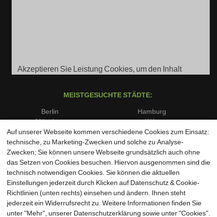
Akzeptieren Sie Leistung Cookies, um den Inhalt
anzuzeigen.
MEISTGESUCHTE STÄDTE:
Berlin
Hamburg
München
Köln
Frankfurt am Main
Stuttgart
Auf unserer Webseite kommen verschiedene Cookies zum Einsatz:
Düsseldorf
Dortmund
technische, zu Marketing-Zwecken und solche zu Analyse-
Essen
Bremen
Zwecken; Sie können unsere Webseite grundsätzlich auch ohne
Dresden
Leipzig
das Setzen von Cookies besuchen. Hiervon ausgenommen sind die
Hannover
Nürnberg
technisch notwendigen Cookies. Sie können die aktuellen
Duisburg
Bochum
Einstellungen jederzeit durch Klicken auf Datenschutz & Cookie-
Wuppertal
Bielefeld
Richtlinien (unten rechts) einsehen und ändern. Ihnen steht
Bonn
Münster
jederzeit ein Widerrufsrecht zu. Weitere Informationen finden Sie
unter "Mehr", unserer Datenschutzerklärung sowie unter "Cookies".