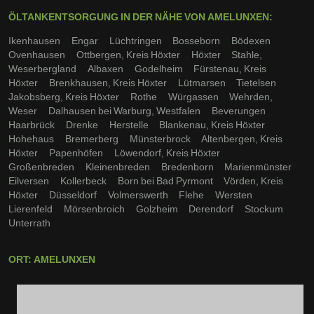
ÖLTANKENTSORGUNG IN DER NÄHE VON AMELUNXEN:
Ikenhausen
Engar
Lüchtringen
Bosseborn
Bödexen
Ovenhausen
Ottbergen, Kreis Höxter
Höxter
Stahle,
Weserbergland
Albaxen
Godelheim
Fürstenau, Kreis
Höxter
Brenkhausen, Kreis Höxter
Lütmarsen
Tietelsen
Jakobsberg, Kreis Höxter
Rothe
Würgassen
Wehrden,
Weser
Dalhausen bei Warburg, Westfalen
Beverungen
Haarbrück
Drenke
Herstelle
Blankenau, Kreis Höxter
Hohehaus
Bremerberg
Münsterbrock
Altenbergen, Kreis
Höxter
Papenhöfen
Löwendorf, Kreis Höxter
Großenbreden
Kleinenbreden
Bredenborn
Marienmünster
Eilversen
Kollerbeck
Born bei Bad Pyrmont
Vörden, Kreis
Höxter
Düsseldorf
Volmerswerth
Flehe
Wersten
Lierenfeld
Mörsenbroich
Golzheim
Derendorf
Stockum
Unterrath
ORT: AMELUNXEN