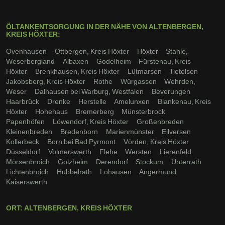
ÖLTANKENTSORGUNG IN DER NÄHE VON ALTENBERGEN,
KREIS HÖXTER:
Ovenhausen
Ottbergen, Kreis Höxter
Höxter
Stahle,
Weserbergland
Albaxen
Godelheim
Fürstenau, Kreis
Höxter
Brenkhausen, Kreis Höxter
Lütmarsen
Tietelsen
Jakobsberg, Kreis Höxter
Rothe
Würgassen
Wehrden,
Weser
Dalhausen bei Warburg, Westfalen
Beverungen
Haarbrück
Drenke
Herstelle
Amelunxen
Blankenau, Kreis
Höxter
Hohehaus
Bremerberg
Münsterbrock
Papenhöfen
Löwendorf, Kreis Höxter
Großenbreden
Kleinenbreden
Bredenborn
Marienmünster
Eilversen
Kollerbeck
Born bei Bad Pyrmont
Vörden, Kreis Höxter
Düsseldorf
Volmerswerth
Flehe
Wersten
Lierenfeld
Mörsenbroich
Golzheim
Derendorf
Stockum
Unterrath
Lichtenbroich
Hubbelrath
Lohausen
Angermund
Kaiserswerth
ORT: ALTENBERGEN, KREIS HÖXTER