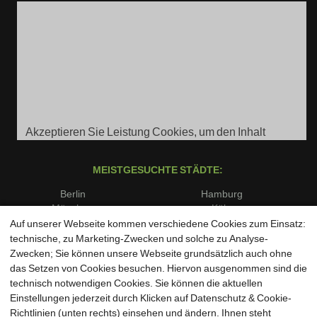
Akzeptieren Sie Leistung Cookies, um den Inhalt
anzuzeigen.
MEISTGESUCHTE STÄDTE:
Berlin
Hamburg
München
Köln
Frankfurt am Main
Stuttgart
Auf unserer Webseite kommen verschiedene Cookies zum Einsatz:
Düsseldorf
Dortmund
technische, zu Marketing-Zwecken und solche zu Analyse-
Essen
Bremen
Zwecken; Sie können unsere Webseite grundsätzlich auch ohne
Dresden
Leipzig
das Setzen von Cookies besuchen. Hiervon ausgenommen sind die
Hannover
Nürnberg
technisch notwendigen Cookies. Sie können die aktuellen
Duisburg
Bochum
Einstellungen jederzeit durch Klicken auf Datenschutz & Cookie-
Wuppertal
Bielefeld
Richtlinien (unten rechts) einsehen und ändern. Ihnen steht