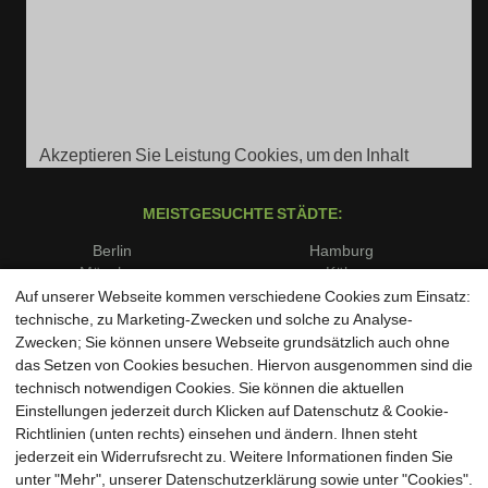
Akzeptieren Sie Leistung Cookies, um den Inhalt
anzuzeigen.
MEISTGESUCHTE STÄDTE:
Berlin
Hamburg
München
Köln
Frankfurt am Main
Stuttgart
Auf unserer Webseite kommen verschiedene Cookies zum Einsatz:
Düsseldorf
Dortmund
technische, zu Marketing-Zwecken und solche zu Analyse-
Essen
Bremen
Zwecken; Sie können unsere Webseite grundsätzlich auch ohne
Dresden
Leipzig
das Setzen von Cookies besuchen. Hiervon ausgenommen sind die
Hannover
Nürnberg
technisch notwendigen Cookies. Sie können die aktuellen
Duisburg
Bochum
Einstellungen jederzeit durch Klicken auf Datenschutz & Cookie-
Wuppertal
Bielefeld
Richtlinien (unten rechts) einsehen und ändern. Ihnen steht
Bonn
Münster
jederzeit ein Widerrufsrecht zu. Weitere Informationen finden Sie
unter "Mehr", unserer Datenschutzerklärung sowie unter "Cookies".