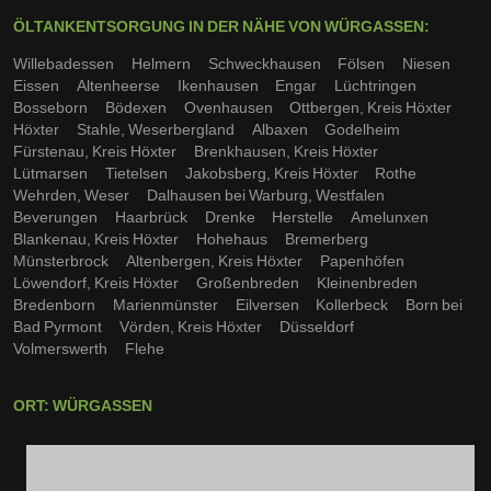
ÖLTANKENTSORGUNG IN DER NÄHE VON WÜRGASSEN:
Willebadessen
Helmern
Schweckhausen
Fölsen
Niesen
Eissen
Altenheerse
Ikenhausen
Engar
Lüchtringen
Bosseborn
Bödexen
Ovenhausen
Ottbergen, Kreis Höxter
Höxter
Stahle, Weserbergland
Albaxen
Godelheim
Fürstenau, Kreis Höxter
Brenkhausen, Kreis Höxter
Lütmarsen
Tietelsen
Jakobsberg, Kreis Höxter
Rothe
Wehrden, Weser
Dalhausen bei Warburg, Westfalen
Beverungen
Haarbrück
Drenke
Herstelle
Amelunxen
Blankenau, Kreis Höxter
Hohehaus
Bremerberg
Münsterbrock
Altenbergen, Kreis Höxter
Papenhöfen
Löwendorf, Kreis Höxter
Großenbreden
Kleinenbreden
Bredenborn
Marienmünster
Eilversen
Kollerbeck
Born bei
Bad Pyrmont
Vörden, Kreis Höxter
Düsseldorf
Volmerswerth
Flehe
ORT: WÜRGASSEN