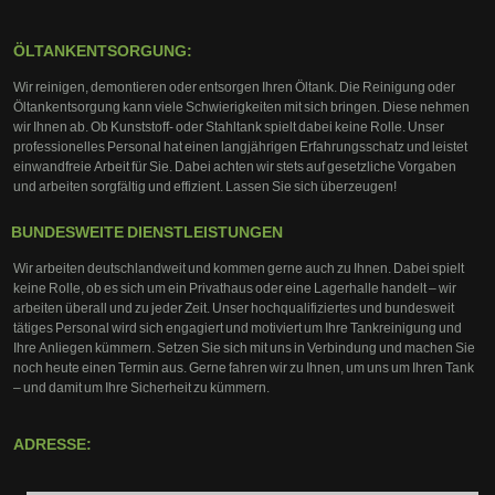
ÖLTANKENTSORGUNG:
Wir reinigen, demontieren oder entsorgen Ihren Öltank. Die Reinigung oder
Öltankentsorgung kann viele Schwierigkeiten mit sich bringen. Diese nehmen
wir Ihnen ab. Ob Kunststoff- oder Stahltank spielt dabei keine Rolle. Unser
professionelles Personal hat einen langjährigen Erfahrungsschatz und leistet
einwandfreie Arbeit für Sie. Dabei achten wir stets auf gesetzliche Vorgaben
und arbeiten sorgfältig und effizient. Lassen Sie sich überzeugen!
BUNDESWEITE DIENSTLEISTUNGEN
Wir arbeiten deutschlandweit und kommen gerne auch zu Ihnen. Dabei spielt
keine Rolle, ob es sich um ein Privathaus oder eine Lagerhalle handelt – wir
arbeiten überall und zu jeder Zeit. Unser hochqualifiziertes und bundesweit
tätiges Personal wird sich engagiert und motiviert um Ihre Tankreinigung und
Ihre Anliegen kümmern. Setzen Sie sich mit uns in Verbindung und machen Sie
noch heute einen Termin aus. Gerne fahren wir zu Ihnen, um uns um Ihren Tank
– und damit um Ihre Sicherheit zu kümmern.
ADRESSE: