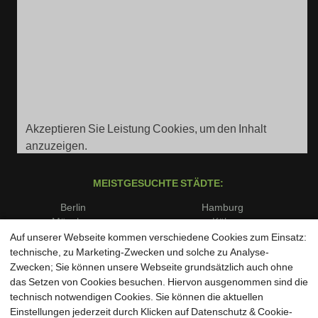
Akzeptieren Sie Leistung Cookies, um den Inhalt
anzuzeigen.
MEISTGESUCHTE STÄDTE:
Berlin
Hamburg
München
Köln
Frankfurt am Main
Stuttgart
Auf unserer Webseite kommen verschiedene Cookies zum Einsatz:
Düsseldorf
Dortmund
technische, zu Marketing-Zwecken und solche zu Analyse-
Essen
Bremen
Zwecken; Sie können unsere Webseite grundsätzlich auch ohne
Dresden
Leipzig
das Setzen von Cookies besuchen. Hiervon ausgenommen sind die
Hannover
Nürnberg
technisch notwendigen Cookies. Sie können die aktuellen
Duisburg
Bochum
Einstellungen jederzeit durch Klicken auf Datenschutz & Cookie-