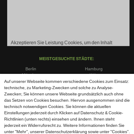
Akzeptieren Sie Leistung Cookies, um den Inhalt
anzuzeigen.
MEISTGESUCHTE STÄDTE:
Berlin
Hamburg
München
Köln
Frankfurt am Main
Stuttgart
Auf unserer Webseite kommen verschiedene Cookies zum Einsatz:
Düsseldorf
Dortmund
technische, zu Marketing-Zwecken und solche zu Analyse-
Essen
Bremen
Zwecken; Sie können unsere Webseite grundsätzlich auch ohne
Dresden
Leipzig
das Setzen von Cookies besuchen. Hiervon ausgenommen sind die
Hannover
Nürnberg
technisch notwendigen Cookies. Sie können die aktuellen
Duisburg
Bochum
Einstellungen jederzeit durch Klicken auf Datenschutz & Cookie-
Wuppertal
Bielefeld
Richtlinien (unten rechts) einsehen und ändern. Ihnen steht
Bonn
Münster
jederzeit ein Widerrufsrecht zu. Weitere Informationen finden Sie
unter "Mehr", unserer Datenschutzerklärung sowie unter "Cookies".