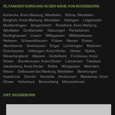
ÖLTANKENTSORGUNG IN DER NÄHE VON BOSSEBORN:
Körbecke, Kreis Warburg, Westfalen
Bühne, Westfalen
Borgholz, Kreis Warburg, Westfalen
Natingen
Lütgeneder
Muddenhagen
Borgentreich
Rösebeck, Kreis Warburg,
Westfalen
Großeneder
Natzungen
Peckelsheim
Borlinghausen
Löwen
Willegassen
Willebadessen
Helmern
Schweckhausen
Fölsen
Niesen
Eissen
Altenheerse
Ikenhausen
Engar
Lüchtringen
Bödexen
Ovenhausen
Ottbergen, Kreis Höxter
Höxter
Stahle,
Weserbergland
Albaxen
Godelheim
Fürstenau, Kreis
Höxter
Brenkhausen, Kreis Höxter
Lütmarsen
Tietelsen
Jakobsberg, Kreis Höxter
Rothe
Würgassen
Wehrden,
Weser
Dalhausen bei Warburg, Westfalen
Beverungen
Haarbrück
Drenke
Herstelle
Amelunxen
Blankenau, Kreis
Höxter
Hohehaus
Bremerberg
Münsterbrock
ORT: BOSSEBORN