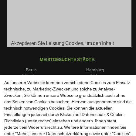
Akzeptieren Sie Leistung Cookies, um den Inhalt
anzuzeigen.
MEISTGESUCHTE STÄDTE:
Berlin
Hamburg
München
Köln
Frankfurt am Main
Stuttgart
Auf unserer Webseite kommen verschiedene Cookies zum Einsatz:
Düsseldorf
Dortmund
technische, zu Marketing-Zwecken und solche zu Analyse-
Essen
Bremen
Zwecken; Sie können unsere Webseite grundsätzlich auch ohne
Dresden
Leipzig
das Setzen von Cookies besuchen. Hiervon ausgenommen sind die
Hannover
Nürnberg
technisch notwendigen Cookies. Sie können die aktuellen
Duisburg
Bochum
Einstellungen jederzeit durch Klicken auf Datenschutz & Cookie-
Wuppertal
Bielefeld
Richtlinien (unten rechts) einsehen und ändern. Ihnen steht
Bonn
Münster
jederzeit ein Widerrufsrecht zu. Weitere Informationen finden Sie
unter "Mehr", unserer Datenschutzerklärung sowie unter "Cookies".