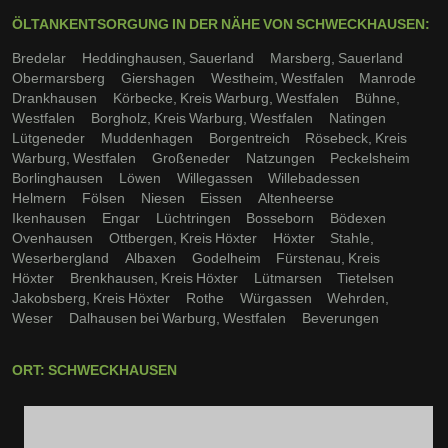
ÖLTANKENTSORGUNG IN DER NÄHE VON SCHWECKHAUSEN:
Bredelar
Heddinghausen, Sauerland
Marsberg, Sauerland
Obermarsberg
Giershagen
Westheim, Westfalen
Manrode
Drankhausen
Körbecke, Kreis Warburg, Westfalen
Bühne,
Westfalen
Borgholz, Kreis Warburg, Westfalen
Natingen
Lütgeneder
Muddenhagen
Borgentreich
Rösebeck, Kreis
Warburg, Westfalen
Großeneder
Natzungen
Peckelsheim
Borlinghausen
Löwen
Willegassen
Willebadessen
Helmern
Fölsen
Niesen
Eissen
Altenheerse
Ikenhausen
Engar
Lüchtringen
Bosseborn
Bödexen
Ovenhausen
Ottbergen, Kreis Höxter
Höxter
Stahle,
Weserbergland
Albaxen
Godelheim
Fürstenau, Kreis
Höxter
Brenkhausen, Kreis Höxter
Lütmarsen
Tietelsen
Jakobsberg, Kreis Höxter
Rothe
Würgassen
Wehrden,
Weser
Dalhausen bei Warburg, Westfalen
Beverungen
ORT: SCHWECKHAUSEN