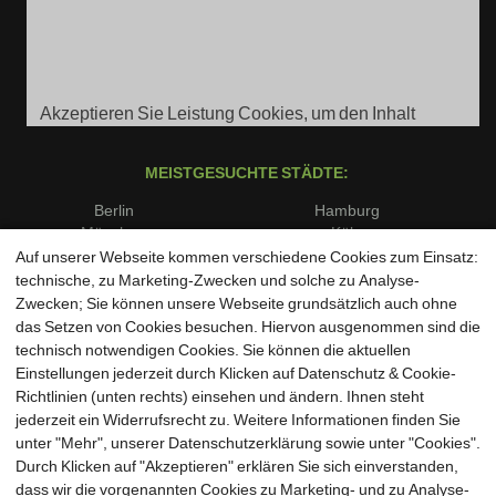
Akzeptieren Sie Leistung Cookies, um den Inhalt
anzuzeigen.
MEISTGESUCHTE STÄDTE:
Berlin
Hamburg
München
Köln
Frankfurt am Main
Stuttgart
Auf unserer Webseite kommen verschiedene Cookies zum Einsatz:
Düsseldorf
Dortmund
technische, zu Marketing-Zwecken und solche zu Analyse-
Essen
Bremen
Zwecken; Sie können unsere Webseite grundsätzlich auch ohne
Dresden
Leipzig
das Setzen von Cookies besuchen. Hiervon ausgenommen sind die
Hannover
Nürnberg
technisch notwendigen Cookies. Sie können die aktuellen
Duisburg
Bochum
Einstellungen jederzeit durch Klicken auf Datenschutz & Cookie-
Wuppertal
Bielefeld
Richtlinien (unten rechts) einsehen und ändern. Ihnen steht
Bonn
Münster
jederzeit ein Widerrufsrecht zu. Weitere Informationen finden Sie
unter "Mehr", unserer Datenschutzerklärung sowie unter "Cookies".
Durch Klicken auf "Akzeptieren" erklären Sie sich einverstanden,
dass wir die vorgenannten Cookies zu Marketing- und zu Analyse-