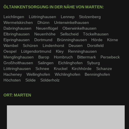
ÖLTANKENTSORGUNG IN DER NÄHE VON MARTEN:
Leichlingen
Lüttringhausen
Lennep
Stolzenberg
Wermelskirchen
Dhünn
Unterwinkelhausen
Dabringhausen
Neuenflügel
Oberwinkelhausen
Elbringhausen
Neuenhöhe
Sellscheid
Töckelhausen
Eipringhausen
Dortmund
Brünninghausen
Hörde
Körne
Wambel
Schüren
Lindenhorst
Deusen
Dorstfeld
Oespel
Lütgendortmund
Kley
Renninghausen
Menglinghausen
Barop
Hombruch
Bittermark
Persebeck
Großholthausen
Salingen
Eichlinghofen
Syburg
Löttringhausen
Schnee
Kruckel
Kirchhörde
Schanze
Hacheney
Wellinghofen
Wichlinghofen
Benninghofen
Höchsten
Sölde
Sölderholz
ORT: MARTEN