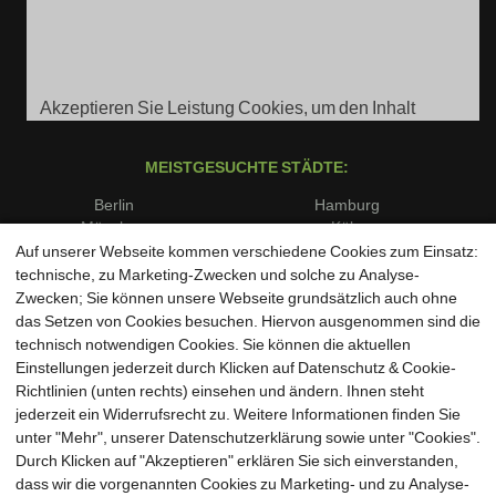
Akzeptieren Sie Leistung Cookies, um den Inhalt
anzuzeigen.
MEISTGESUCHTE STÄDTE:
Berlin
Hamburg
München
Köln
Frankfurt am Main
Stuttgart
Auf unserer Webseite kommen verschiedene Cookies zum Einsatz:
Düsseldorf
Dortmund
technische, zu Marketing-Zwecken und solche zu Analyse-
Essen
Bremen
Zwecken; Sie können unsere Webseite grundsätzlich auch ohne
Dresden
Leipzig
das Setzen von Cookies besuchen. Hiervon ausgenommen sind die
Hannover
Nürnberg
technisch notwendigen Cookies. Sie können die aktuellen
Duisburg
Bochum
Einstellungen jederzeit durch Klicken auf Datenschutz & Cookie-
Wuppertal
Bielefeld
Richtlinien (unten rechts) einsehen und ändern. Ihnen steht
Bonn
Münster
jederzeit ein Widerrufsrecht zu. Weitere Informationen finden Sie
unter "Mehr", unserer Datenschutzerklärung sowie unter "Cookies".
Durch Klicken auf "Akzeptieren" erklären Sie sich einverstanden,
dass wir die vorgenannten Cookies zu Marketing- und zu Analyse-