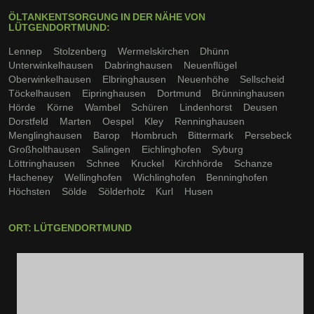
ÖLTANKENTSORGUNG IN DER NÄHE VON
LÜTGENDORTMUND:
Lennep
Stolzenberg
Wermelskirchen
Dhünn
Unterwinkelhausen
Dabringhausen
Neuenflügel
Oberwinkelhausen
Elbringhausen
Neuenhöhe
Sellscheid
Töckelhausen
Eipringhausen
Dortmund
Brünninghausen
Hörde
Körne
Wambel
Schüren
Lindenhorst
Deusen
Dorstfeld
Marten
Oespel
Kley
Renninghausen
Menglinghausen
Barop
Hombruch
Bittermark
Persebeck
Großholthausen
Salingen
Eichlinghofen
Syburg
Löttringhausen
Schnee
Kruckel
Kirchhörde
Schanze
Hacheney
Wellinghofen
Wichlinghofen
Benninghofen
Höchsten
Sölde
Sölderholz
Kurl
Husen
ORT: LÜTGENDORTMUND