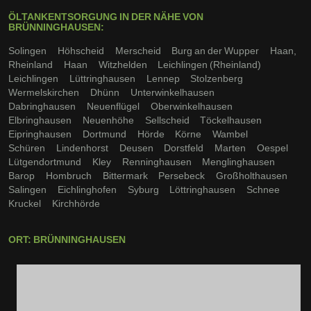
ÖLTANKENTSORGUNG IN DER NÄHE VON
BRÜNNINGHAUSEN:
Solingen
Höhscheid
Merscheid
Burg an der Wupper
Haan,
Rheinland
Haan
Witzhelden
Leichlingen (Rheinland)
Leichlingen
Lüttringhausen
Lennep
Stolzenberg
Wermelskirchen
Dhünn
Unterwinkelhausen
Dabringhausen
Neuenflügel
Oberwinkelhausen
Elbringhausen
Neuenhöhe
Sellscheid
Töckelhausen
Eipringhausen
Dortmund
Hörde
Körne
Wambel
Schüren
Lindenhorst
Deusen
Dorstfeld
Marten
Oespel
Lütgendortmund
Kley
Renninghausen
Menglinghausen
Barop
Hombruch
Bittermark
Persebeck
Großholthausen
Salingen
Eichlinghofen
Syburg
Löttringhausen
Schnee
Kruckel
Kirchhörde
ORT: BRÜNNINGHAUSEN