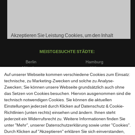
Akzeptieren Sie Leistung Cookies, um den Inhalt
anzuzeigen.
MEISTGESUCHTE STÄDTE:
Berlin
Hamburg
München
Köln
Frankfurt am Main
Stuttgart
Auf unserer Webseite kommen verschiedene Cookies zum Einsatz:
Düsseldorf
Dortmund
technische, zu Marketing-Zwecken und solche zu Analyse-
Essen
Bremen
Zwecken; Sie können unsere Webseite grundsätzlich auch ohne
Dresden
Leipzig
das Setzen von Cookies besuchen. Hiervon ausgenommen sind die
Hannover
Nürnberg
technisch notwendigen Cookies. Sie können die aktuellen
Duisburg
Bochum
Einstellungen jederzeit durch Klicken auf Datenschutz & Cookie-
Wuppertal
Bielefeld
Richtlinien (unten rechts) einsehen und ändern. Ihnen steht
Bonn
Münster
jederzeit ein Widerrufsrecht zu. Weitere Informationen finden Sie
unter "Mehr", unserer Datenschutzerklärung sowie unter "Cookies".
Durch Klicken auf "Akzeptieren" erklären Sie sich einverstanden,