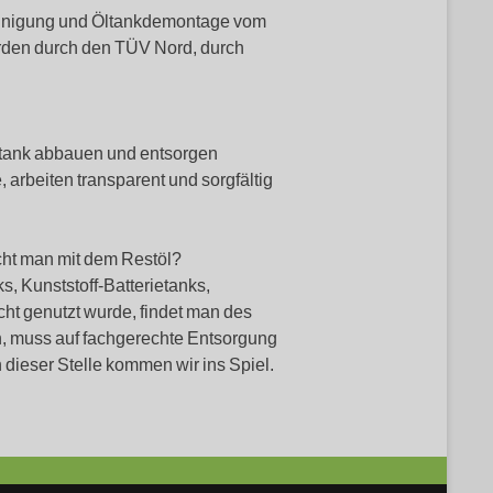
einigung und Öltankdemontage vom
erden durch den TÜV Nord, durch
Öltank abbauen und entsorgen
 arbeiten transparent und sorgfältig
ht man mit dem Restöl?
, Kunststoff-Batterietanks,
ht genutzt wurde, findet man des
en, muss auf fachgerechte Entsorgung
dieser Stelle kommen wir ins Spiel.