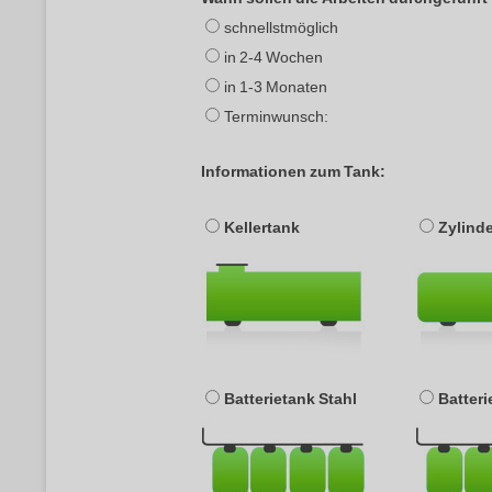
schnellstmöglich
in 2-4 Wochen
in 1-3 Monaten
Terminwunsch:
Informationen zum Tank:
Kellertank
Zylind
Batterietank Stahl
Batter