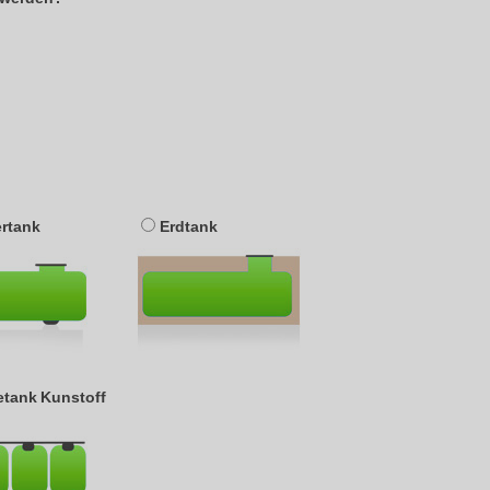
ertank
Erdtank
ietank Kunstoff