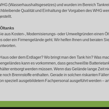
 WHG (Wasserhaushaltsgesetzes) und wurden im Bereich Tankr
leichbleibende Qualität und Einhaltung der Vorgaben des WHG w
estellt.
 Öltanks
 Sie aus Kosten-, Modernisierungs- oder Umweltgründen einen 
s oder ein Firmengelände geht. Wir helfen Ihnen und beraten Sie,
antworten.
aus oder dem Erdlager? Wo bringt man den Tank hin? Was mac
engeländes kann es vorkommen, dass geschweißte Batterietanks
älter entsorgt werden müssen. Wenn das Gelände lange Zeit nic
e noch Brennstoffe enthalten. Gerade in solchen riskanten Fäll
on speziell ausgebildetem Fachpersonal ausgeführt werden – an 