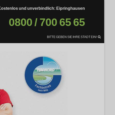
Kostenlos und unverbindlich: Eipringhausen
0800 / 700 65 65
BITTE GEBEN SIE IHRE STADT EIN!