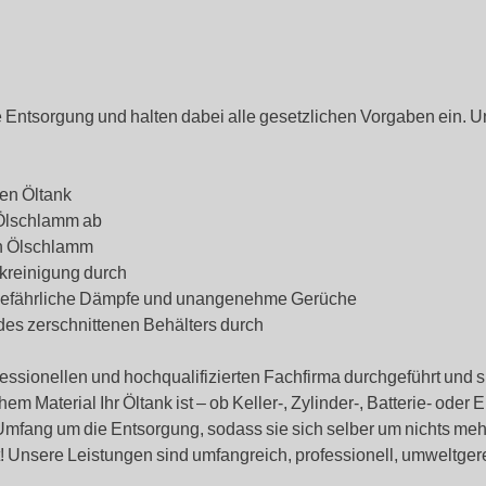
Entsorgung und halten dabei alle gesetzlichen Vorgaben ein. U
en Öltank
 Ölschlamm ab
en Ölschlamm
kreinigung durch
 gefährliche Dämpfe und unangenehme Gerüche
des zerschnittenen Behälters durch
fessionellen und hochqualifizierten Fachfirma durchgeführt und 
Material Ihr Öltank ist – ob Keller-, Zylinder-, Batterie- oder Er
 Umfang um die Entsorgung, sodass sie sich selber um nichts m
ent! Unsere Leistungen sind umfangreich, professionell, umweltger