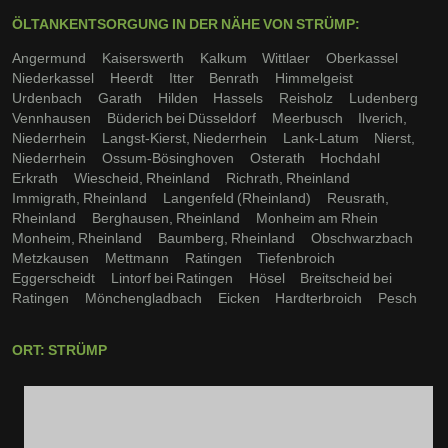
ÖLTANKENTSORGUNG IN DER NÄHE VON STRÜMP:
Angermund
Kaiserswerth
Kalkum
Wittlaer
Oberkassel
Niederkassel
Heerdt
Itter
Benrath
Himmelgeist
Urdenbach
Garath
Hilden
Hassels
Reisholz
Ludenberg
Vennhausen
Büderich bei Düsseldorf
Meerbusch
Ilverich,
Niederrhein
Langst-Kierst, Niederrhein
Lank-Latum
Nierst,
Niederrhein
Ossum-Bösinghoven
Osterath
Hochdahl
Erkrath
Wiescheid, Rheinland
Richrath, Rheinland
Immigrath, Rheinland
Langenfeld (Rheinland)
Reusrath,
Rheinland
Berghausen, Rheinland
Monheim am Rhein
Monheim, Rheinland
Baumberg, Rheinland
Obschwarzbach
Metzkausen
Mettmann
Ratingen
Tiefenbroich
Eggerscheidt
Lintorf bei Ratingen
Hösel
Breitscheid bei
Ratingen
Mönchengladbach
Eicken
Hardterbroich
Pesch
ORT: STRÜMP