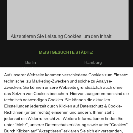
Akzeptieren Sie Leistung Cookies, um den Inhalt
anzuzeigen.
MEISTGESUCHTE STÄDTE:
Berlin
Hamburg
München
Köln
Frankfurt am Main
Stuttgart
Auf unserer Webseite kommen verschiedene Cookies zum Einsatz:
Düsseldorf
Dortmund
technische, zu Marketing-Zwecken und solche zu Analyse-
Essen
Bremen
Zwecken; Sie können unsere Webseite grundsätzlich auch ohne
Dresden
Leipzig
das Setzen von Cookies besuchen. Hiervon ausgenommen sind die
Hannover
Nürnberg
technisch notwendigen Cookies. Sie können die aktuellen
Duisburg
Bochum
Einstellungen jederzeit durch Klicken auf Datenschutz & Cookie-
Wuppertal
Bielefeld
Richtlinien (unten rechts) einsehen und ändern. Ihnen steht
Bonn
Münster
jederzeit ein Widerrufsrecht zu. Weitere Informationen finden Sie
unter "Mehr", unserer Datenschutzerklärung sowie unter "Cookies".
Durch Klicken auf "Akzeptieren" erklären Sie sich einverstanden,