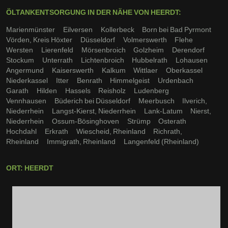
ÖLTANKENTSORGUNG IN DER NÄHE VON HEERDT:
Marienmünster
Eilversen
Kollerbeck
Born bei Bad Pyrmont
Vörden, Kreis Höxter
Düsseldorf
Volmerswerth
Flehe
Wersten
Lierenfeld
Mörsenbroich
Golzheim
Derendorf
Stockum
Unterrath
Lichtenbroich
Hubbelrath
Lohausen
Angermund
Kaiserswerth
Kalkum
Wittlaer
Oberkassel
Niederkassel
Itter
Benrath
Himmelgeist
Urdenbach
Garath
Hilden
Hassels
Reisholz
Ludenberg
Vennhausen
Büderich bei Düsseldorf
Meerbusch
Ilverich,
Niederrhein
Langst-Kierst, Niederrhein
Lank-Latum
Nierst,
Niederrhein
Ossum-Bösinghoven
Strümp
Osterath
Hochdahl
Erkrath
Wiescheid, Rheinland
Richrath,
Rheinland
Immigrath, Rheinland
Langenfeld (Rheinland)
ORT: HEERDT