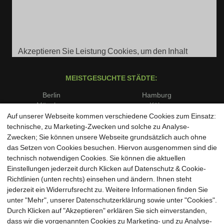
Akzeptieren Sie Leistung Cookies, um den Inhalt
anzuzeigen.
MEISTGESUCHTE STÄDTE:
Berlin
Hamburg
München
Köln
Frankfurt am Main
Stuttgart
Auf unserer Webseite kommen verschiedene Cookies zum Einsatz:
Düsseldorf
Dortmund
technische, zu Marketing-Zwecken und solche zu Analyse-
Essen
Bremen
Zwecken; Sie können unsere Webseite grundsätzlich auch ohne
Dresden
Leipzig
das Setzen von Cookies besuchen. Hiervon ausgenommen sind die
Hannover
Nürnberg
technisch notwendigen Cookies. Sie können die aktuellen
Duisburg
Bochum
Einstellungen jederzeit durch Klicken auf Datenschutz & Cookie-
Wuppertal
Bielefeld
Richtlinien (unten rechts) einsehen und ändern. Ihnen steht
Bonn
Münster
jederzeit ein Widerrufsrecht zu. Weitere Informationen finden Sie
unter "Mehr", unserer Datenschutzerklärung sowie unter "Cookies".
Durch Klicken auf "Akzeptieren" erklären Sie sich einverstanden,
dass wir die vorgenannten Cookies zu Marketing- und zu Analyse-