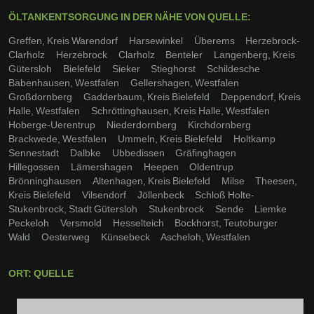
ÖLTANKENTSORGUNG IN DER NÄHE VON QUELLE:
Greffen, Kreis Warendorf
Harsewinkel
Überems
Herzebrock-
Clarholz
Herzebrock
Clarholz
Benteler
Langenberg, Kreis
Gütersloh
Bielefeld
Sieker
Stieghorst
Schildesche
Babenhausen, Westfalen
Gellershagen, Westfalen
Großdornberg
Gadderbaum, Kreis Bielefeld
Deppendorf, Kreis
Halle, Westfalen
Schröttinghausen, Kreis Halle, Westfalen
Hoberge-Uerentrup
Niederdornberg
Kirchdornberg
Brackwede, Westfalen
Ummeln, Kreis Bielefeld
Holtkamp
Sennestadt
Dalbke
Ubbedissen
Gräfinghagen
Hillegossen
Lämershagen
Heepen
Oldentrup
Brönninghausen
Altenhagen, Kreis Bielefeld
Milse
Theesen,
Kreis Bielefeld
Vilsendorf
Jöllenbeck
Schloß Holte-
Stukenbrock, Stadt Gütersloh
Stukenbrock
Sende
Liemke
Peckeloh
Versmold
Hesselteich
Bockhorst, Teutoburger
Wald
Oesterweg
Künsebeck
Ascheloh, Westfalen
ORT: QUELLE