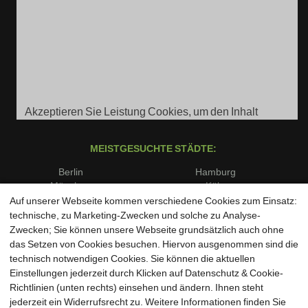
Akzeptieren Sie Leistung Cookies, um den Inhalt
anzuzeigen.
MEISTGESUCHTE STÄDTE:
Berlin
Hamburg
München
Köln
Frankfurt am Main
Stuttgart
Auf unserer Webseite kommen verschiedene Cookies zum Einsatz:
Düsseldorf
Dortmund
technische, zu Marketing-Zwecken und solche zu Analyse-
Essen
Bremen
Zwecken; Sie können unsere Webseite grundsätzlich auch ohne
Dresden
Leipzig
das Setzen von Cookies besuchen. Hiervon ausgenommen sind die
Hannover
Nürnberg
technisch notwendigen Cookies. Sie können die aktuellen
Duisburg
Bochum
Einstellungen jederzeit durch Klicken auf Datenschutz & Cookie-
Wuppertal
Bielefeld
Richtlinien (unten rechts) einsehen und ändern. Ihnen steht
Bonn
Münster
jederzeit ein Widerrufsrecht zu. Weitere Informationen finden Sie