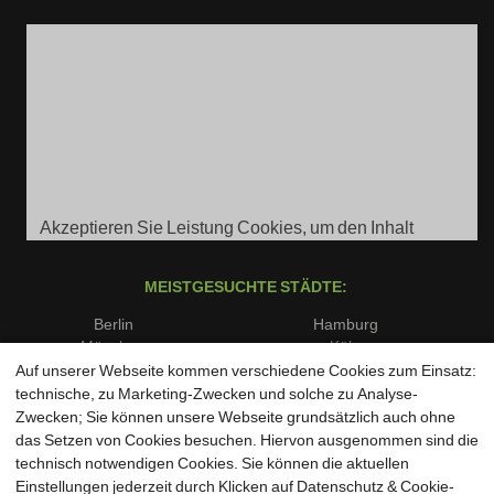
Akzeptieren Sie Leistung Cookies, um den Inhalt
anzuzeigen.
MEISTGESUCHTE STÄDTE:
Berlin
Hamburg
München
Köln
Frankfurt am Main
Stuttgart
Auf unserer Webseite kommen verschiedene Cookies zum Einsatz:
Düsseldorf
Dortmund
technische, zu Marketing-Zwecken und solche zu Analyse-
Essen
Bremen
Zwecken; Sie können unsere Webseite grundsätzlich auch ohne
Dresden
Leipzig
das Setzen von Cookies besuchen. Hiervon ausgenommen sind die
Hannover
Nürnberg
technisch notwendigen Cookies. Sie können die aktuellen
Duisburg
Bochum
Einstellungen jederzeit durch Klicken auf Datenschutz & Cookie-