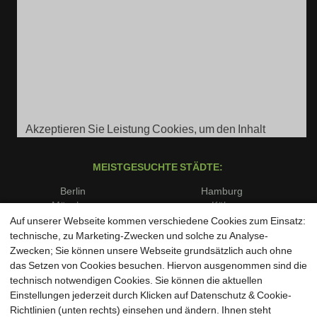
Akzeptieren Sie Leistung Cookies, um den Inhalt
anzuzeigen.
MEISTGESUCHTE STÄDTE:
Berlin
Hamburg
München
Köln
Frankfurt am Main
Stuttgart
Auf unserer Webseite kommen verschiedene Cookies zum Einsatz:
Düsseldorf
Dortmund
technische, zu Marketing-Zwecken und solche zu Analyse-
Essen
Bremen
Zwecken; Sie können unsere Webseite grundsätzlich auch ohne
Dresden
Leipzig
das Setzen von Cookies besuchen. Hiervon ausgenommen sind die
Hannover
Nürnberg
technisch notwendigen Cookies. Sie können die aktuellen
Duisburg
Bochum
Einstellungen jederzeit durch Klicken auf Datenschutz & Cookie-
Wuppertal
Bielefeld
Richtlinien (unten rechts) einsehen und ändern. Ihnen steht