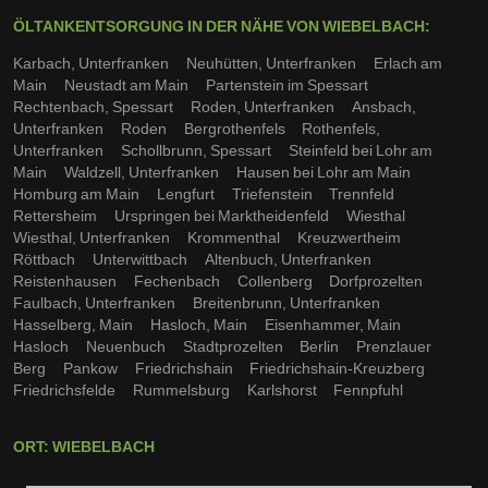
ÖLTANKENTSORGUNG IN DER NÄHE VON WIEBELBACH:
Karbach, Unterfranken
Neuhütten, Unterfranken
Erlach am
Main
Neustadt am Main
Partenstein im Spessart
Rechtenbach, Spessart
Roden, Unterfranken
Ansbach,
Unterfranken
Roden
Bergrothenfels
Rothenfels,
Unterfranken
Schollbrunn, Spessart
Steinfeld bei Lohr am
Main
Waldzell, Unterfranken
Hausen bei Lohr am Main
Homburg am Main
Lengfurt
Triefenstein
Trennfeld
Rettersheim
Urspringen bei Marktheidenfeld
Wiesthal
Wiesthal, Unterfranken
Krommenthal
Kreuzwertheim
Röttbach
Unterwittbach
Altenbuch, Unterfranken
Reistenhausen
Fechenbach
Collenberg
Dorfprozelten
Faulbach, Unterfranken
Breitenbrunn, Unterfranken
Hasselberg, Main
Hasloch, Main
Eisenhammer, Main
Hasloch
Neuenbuch
Stadtprozelten
Berlin
Prenzlauer
Berg
Pankow
Friedrichshain
Friedrichshain-Kreuzberg
Friedrichsfelde
Rummelsburg
Karlshorst
Fennpfuhl
ORT: WIEBELBACH