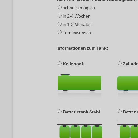
schnellstmöglich
in 2-4 Wochen
in 1-3 Monaten
Terminwunsch:
Informationen zum Tank:
Kellertank
Zylind
Batterietank Stahl
Batter