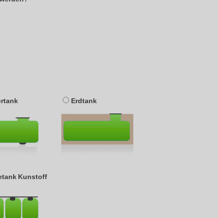
ertank
Erdtank
ietank Kunstoff