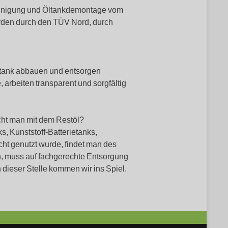
einigung und Öltankdemontage vom
erden durch den TÜV Nord, durch
Öltank abbauen und entsorgen
 arbeiten transparent und sorgfältig
ht man mit dem Restöl?
, Kunststoff-Batterietanks,
ht genutzt wurde, findet man des
en, muss auf fachgerechte Entsorgung
dieser Stelle kommen wir ins Spiel.