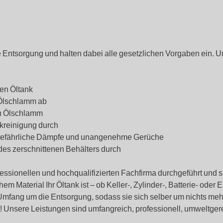
Entsorgung und halten dabei alle gesetzlichen Vorgaben ein. U
en Öltank
 Ölschlamm ab
en Ölschlamm
kreinigung durch
 gefährliche Dämpfe und unangenehme Gerüche
des zerschnittenen Behälters durch
fessionellen und hochqualifizierten Fachfirma durchgeführt und 
Material Ihr Öltank ist – ob Keller-, Zylinder-, Batterie- oder Er
 Umfang um die Entsorgung, sodass sie sich selber um nichts m
ent! Unsere Leistungen sind umfangreich, professionell, umweltger